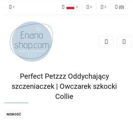
(
0
)
Polski
PLN
Zaloguj się
English
Zarejestruj się
EUR
Dodaj zgłoszenie
Perfect Petzzz Oddychający
szczeniaczek | Owczarek szkocki
Collie
NOWOŚĆ