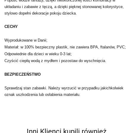
Popuść wodze fantazji, dzięki nieskończonej ilości kombinacji w
układaniu i zabawie z tęczą, a dzięki pięknej stonowanej kolorystyce,
stylowo dopełni dekoracje pokoju dziecka.
CECHY
Wyprodukowane w Danii;
Materiał: w 100% bezpieczny plastik, nie zawiera BPA, ftalanów, PVC;
Odpowiednie dla dzieci w wieku 0-3 lat;
Czyścić ciepłą wodą z mydłem i pozostaw do wyschnięcia.
BEZPIECZEŃSTWO
Sprawdzaj stan zabawki. Należy wyrzucić w przypadku jakichkolwiek
oznak uszkodzenia lub osłabienia materiału.
Inni Klienci kupili również