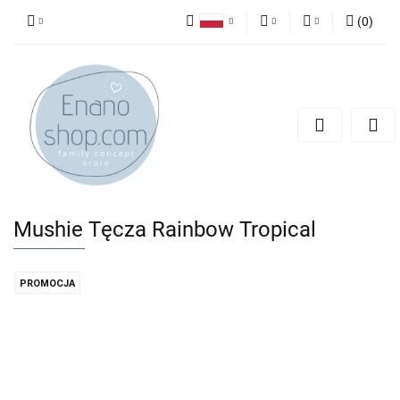
(
0
)
Polski
PLN
Zaloguj się
English
Zarejestruj się
EUR
Dodaj zgłoszenie
Mushie Tęcza Rainbow Tropical
PROMOCJA