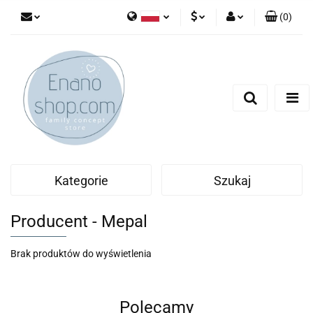
(
0
)
Polski
PLN
Zaloguj się
English
Zarejestruj się
EUR
Dodaj zgłoszenie
Kategorie
Szukaj
Producent - Mepal
Brak produktów do wyświetlenia
Polecamy