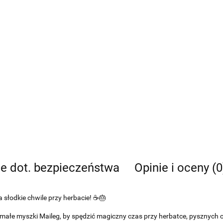
je dot. bezpieczeństwa
Opinie i oceny (0
a słodkie chwile przy herbacie! ☕🎂
ałe myszki Maileg, by spędzić magiczny czas przy herbatce, pysznych ci