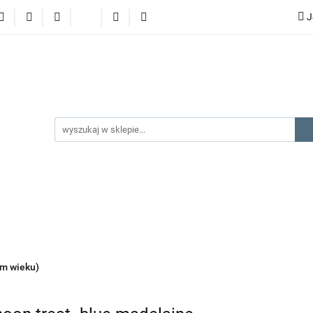
J
lery
promocje
kategorie produktów
producenci
gorie produktów
producenci
na prezent
kontakt
ym wieku)