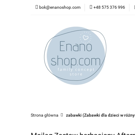
bok@enanoshop.com
+48 575 376 996
nowości
bestsel
kontakt
nowości
bestsellery
promocje
kate
Strona główna
zabawki (Zabawki dla dzieci w różn