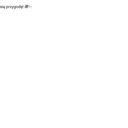
sią przygodę! 🎁✨