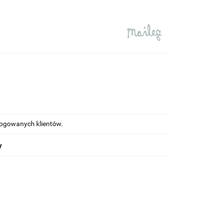
alogowanych klientów.
y