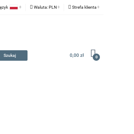
ęzyk
Waluta:
PLN
Strefa klienta
na prezent
Polski
PLN
Zaloguj się
English
EUR
Zarejestruj się
Dodaj zgłoszenie
0,00 zł
0