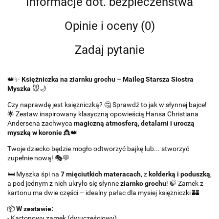
Informacje dot. bezpieczeństwa
Opinie i oceny (0)
Zadaj pytanie
👑✨
Księżniczka na ziarnku grochu – Maileg Starsza Siostra
Myszka
🐭🌙
Czy naprawdę jest księżniczką? 🤔 Sprawdź to jak w słynnej bajce!
🌟 Zestaw inspirowany klasyczną opowieścią Hansa Christiana
Andersena zachwyca
magiczną atmosferą, detalami i uroczą
myszką w koronie
👸👑
Twoje dziecko będzie mogło odtworzyć bajkę lub... stworzyć
zupełnie nową! 🎭💬
🛏️ Myszka śpi na
7 mięciutkich materacach
, z
kołderką i poduszką
,
a pod jednym z nich ukryło się słynne
ziarnko grochu
! 🍃 Zamek z
kartonu ma dwie części – idealny pałac dla mysiej księżniczki 🏰
📦
W zestawie:
- Kartonowy zamek (dwuczęściowy)