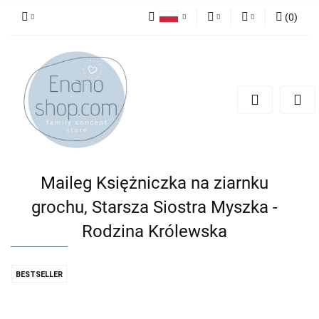
(
0
)
Polski
PLN
Zaloguj się
English
Zarejestruj się
EUR
Dodaj zgłoszenie
Maileg Księżniczka na ziarnku
grochu, Starsza Siostra Myszka -
Rodzina Królewska
BESTSELLER