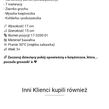
- 7 materacy
- Ziarnko grochu
- Myszka księżniczka
- Kołderka i poduszeczka
📏
Wysokość:
17 cm
📐
Szerokość:
15 cm
🔢
Numer pozycji:
17-3200-01
🎽
Materiał:
bawełna
🧼
Pranie:
30°C (miękka zabawka)
👶
Wiek:
3+
🌈
Zaczaruj dziecięcy pokój opowieścią o księżniczce, która...
poczuła groszek!
💫💖
Inni Klienci kupili również