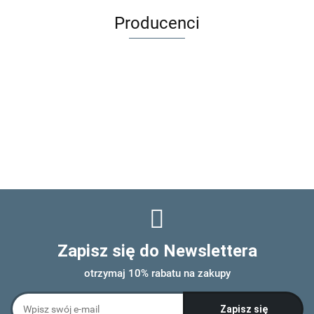
Akcesoria
dla lalek
Producenci
Zapisz się do Newslettera
otrzymaj 10% rabatu na zakupy