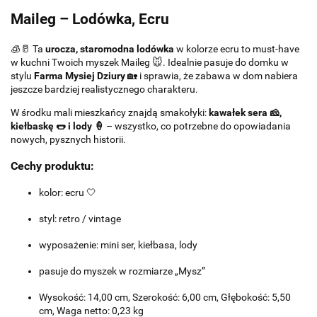
Maileg – Lodówka, Ecru
🧊🥛 Ta
urocza, staromodna lodówka
w kolorze ecru to must-have
w kuchni Twoich myszek Maileg 🐭. Idealnie pasuje do domku w
stylu
Farma Mysiej Dziury
🏡 i sprawia, że zabawa w dom nabiera
jeszcze bardziej realistycznego charakteru.
W środku mali mieszkańcy znajdą smakołyki:
kawałek sera 🧀,
kiełbaskę 🌭 i lody 🍦
– wszystko, co potrzebne do opowiadania
nowych, pysznych historii.
Cechy produktu:
kolor: ecru 🤍
styl: retro / vintage
wyposażenie: mini ser, kiełbasa, lody
pasuje do myszek w rozmiarze „Mysz”
Wysokość: 14,00 cm, Szerokość: 6,00 cm, Głębokość: 5,50
cm, Waga netto: 0,23 kg