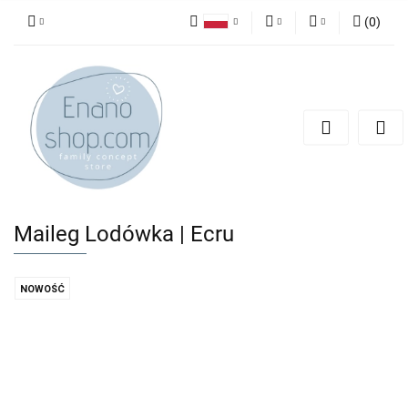
(
0
)
Polski
PLN
Zaloguj się
English
Zarejestruj się
EUR
Dodaj zgłoszenie
Maileg Lodówka | Ecru
NOWOŚĆ