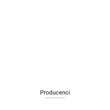
Djeco Zestaw do tworzenia
Adamigo Gra edukacyjna
biżuterii 400 el - TĘCZA
BYSTRE OCZKO + Kuferek 3+
59.00
53.90
49.99
39.99
Producenci