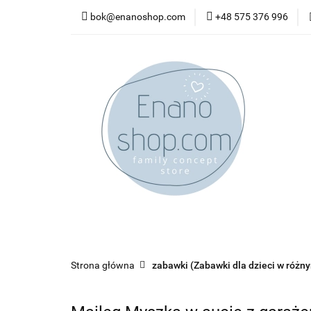
bok@enanoshop.com
+48 575 376 996
nowości
bestsel
kontakt
nowości
bestsellery
promocje
kate
Strona główna
zabawki (Zabawki dla dzieci w różn