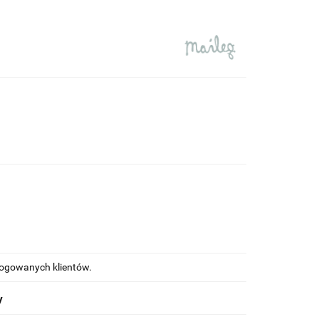
alogowanych klientów.
y