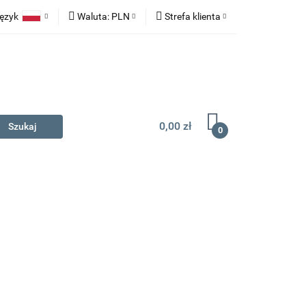
ęzyk
Waluta:
PLN
Strefa klienta
na prezent
Polski
PLN
Zaloguj się
English
EUR
Zarejestruj się
Dodaj zgłoszenie
0,00 zł
0