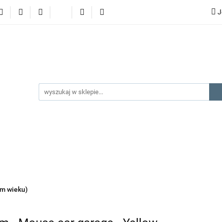
J
lery
promocje
kategorie produktów
producenci
gorie produktów
producenci
na prezent
kontakt
ym wieku)