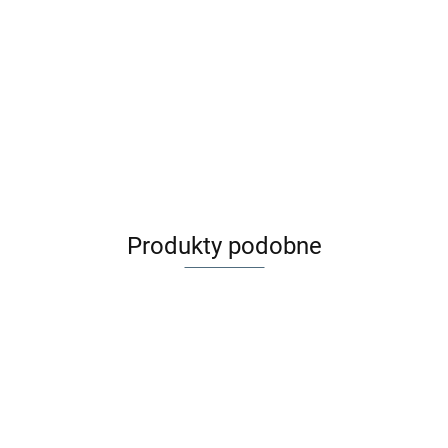
Maileg Nocniczek do domku dla lalek - Potty Light peach
45.99
Produkty podobne
Maileg
Maileg