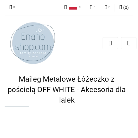
(
0
)
Polski
PLN
Zaloguj się
English
Zarejestruj się
EUR
Dodaj zgłoszenie
Maileg Metalowe Łóżeczko z
pościelą OFF WHITE - Akcesoria dla
lalek