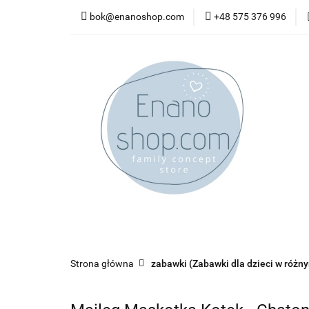
bok@enanoshop.com
+48 575 376 996
nowości
bestsel
kontakt
nowości
bestsellery
promocje
kate
Strona główna
zabawki (Zabawki dla dzieci w różn