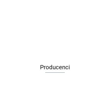
niature mirror
Producenci