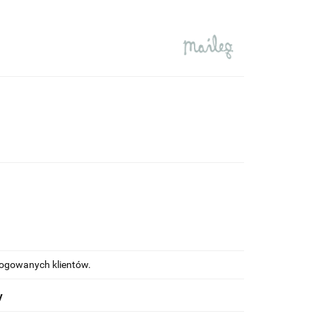
alogowanych klientów.
y