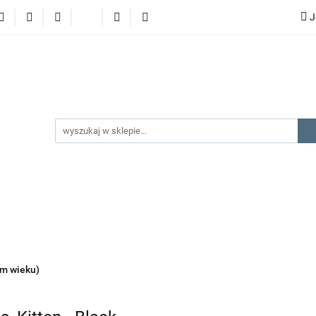
J
lery
promocje
kategorie produktów
producenci
gorie produktów
producenci
na prezent
kontakt
ym wieku)