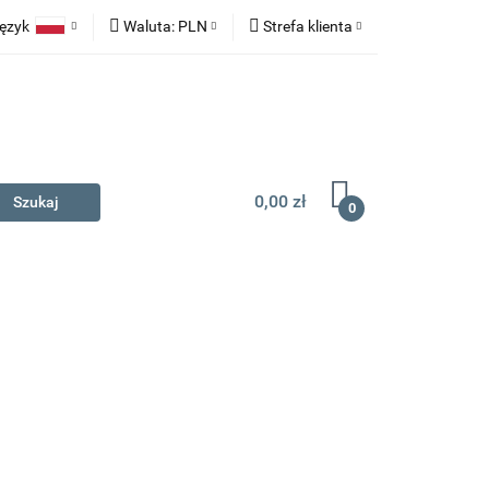
ęzyk
Waluta:
PLN
Strefa klienta
na prezent
Polski
PLN
Zaloguj się
English
EUR
Zarejestruj się
Dodaj zgłoszenie
0,00 zł
0