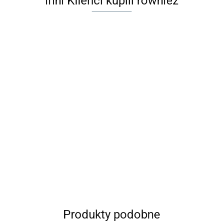
Inni Klienci kupili również
Maileg Złote
Maileg
krzesło 1szt
Maileg
Maileg Wanna
Beżowa sofa
- Akcesoria
Lodówka
dla myszek
61.60
do domku dla
dla lalek
kremowa -
Akcesoria dla
199.99
174.99
81.99
lalek -
Miniature
lalek - Bathtub
akcesoria
fridge | Off
white
Produkty podobne