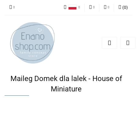
(
0
)
Polski
PLN
Zaloguj się
English
Zarejestruj się
EUR
Dodaj zgłoszenie
Maileg Domek dla lalek - House of
Miniature