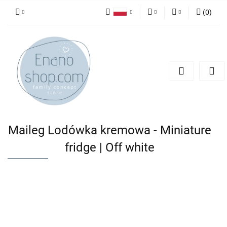
(
0
)
Polski
PLN
Zaloguj się
English
Zarejestruj się
EUR
Dodaj zgłoszenie
Maileg Lodówka kremowa - Miniature
fridge | Off white