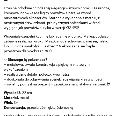
Czas na odrobinę chłodzącej elegancji w mysim domku! Ta urocza,
kremowa lodówka Maileg to prawdziwa perełka wśród
miniaturowych akcesoriów. Starannie wykonana z metalu, z
otwieranymi drzwiczkami i praktycznymi półeczkami w środku –
wygląda jak prawdziwa, tylko w wersji XS! 🧊🐭
Wspaniale uzupełni kuchnię lub jadalnię w domku Maileg, dodając
zabawie realizmu i uroku. Myszki mogą schować w niej ser, mleko
lub ulubione smakołyki – a dzieci? Niekończącą się frajdę i
przestrzeń dla wyobraźni 🍓🥛
✨
Dlaczego ją pokochasz?
– metalowa, trwała konstrukcja z pięknym, matowym
wykończeniem
– realistyczne detale i półeczki wewnątrz
– doskonała do odgrywania scenek i rozwijania kreatywności
– świetny pomysł na prezent – zapakowana w stylowy kartonik 🎁
Wysokość:
22 cm
Materiał:
metal
Wiek:
3+
Konserwacja:
przecierać miękką ściereczką