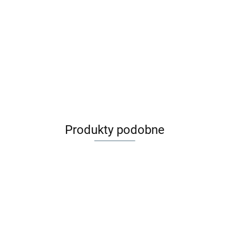
Maileg Złote krzesło 1szt -
Akcesoria dla lalek
Maileg Toaleta Akcesoria dla
lalek - Miniature toilet
61.60
157.99
Produkty podobne