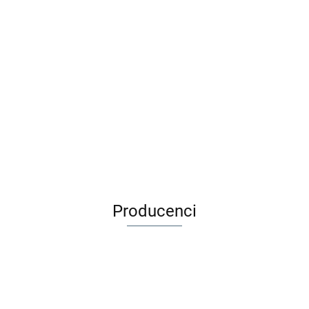
Maileg
Maileg Lustro -
Króliczek -
Miniature mirror
Rabbit, Micro
89.99
44.99
Maileg Akcesoria dla lalek
- termos z kubkami koral
109.99
Producenci