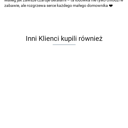
Maileg jak zawsze czaruje detalami – ta lodówka nie tylko chłodzi w
zabawie, ale rozgrzewa serce każdego małego domownika ❤️
Inni Klienci kupili również