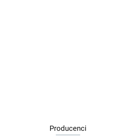
Djeco Zestaw do tworzenia
Adamigo Gra edukacyjna
biżuterii 400 el - TĘCZA
BYSTRE OCZKO + Kuferek 3+
59.00
53.90
49.99
39.99
Producenci