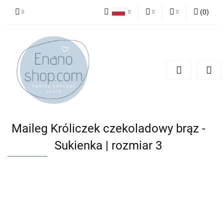
(
0
)
Polski
PLN
Zaloguj się
English
Zarejestruj się
EUR
Dodaj zgłoszenie
Maileg Króliczek czekoladowy brąz -
Sukienka | rozmiar 3