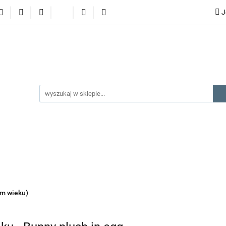
J
lery
promocje
kategorie produktów
producenci
gorie produktów
producenci
na prezent
kontakt
ym wieku)