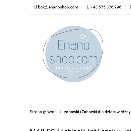
bok@enanoshop.com
+48 575 376 996
nowości
bestsel
kontakt
nowości
bestsellery
promocje
kate
Strona główna
zabawki (Zabawki dla dzieci w różn