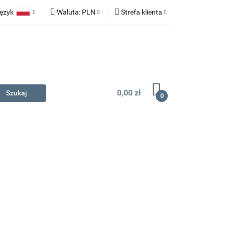
ęzyk
Waluta:
PLN
Strefa klienta
na prezent
Polski
PLN
Zaloguj się
English
EUR
Zarejestruj się
Dodaj zgłoszenie
0,00 zł
0