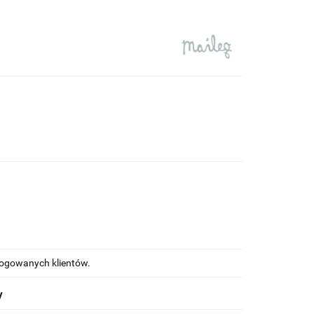
alogowanych klientów.
y