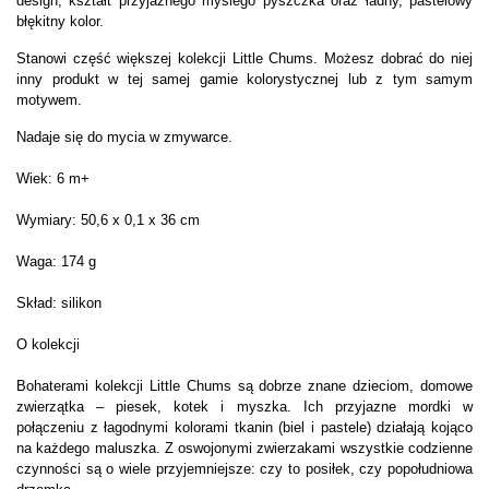
design, kształt przyjaznego mysiego pyszczka oraz ładny, pastelowy
błękitny kolor.
Stanowi część większej kolekcji Little Chums. Możesz dobrać do niej
inny produkt w tej samej gamie kolorystycznej lub z tym samym
motywem.
Nadaje się do mycia w zmywarce.
Wiek: 6 m+
Wymiary: 50,6 x 0,1 x 36 cm
Waga: 174 g
Skład: silikon
O kolekcji
Bohaterami kolekcji Little Chums są dobrze znane dzieciom, domowe
zwierzątka – piesek, kotek i myszka. Ich przyjazne mordki w
połączeniu z łagodnymi kolorami tkanin (biel i pastele) działają kojąco
na każdego maluszka. Z oswojonymi zwierzakami wszystkie codzienne
czynności są o wiele przyjemniejsze: czy to posiłek, czy popołudniowa