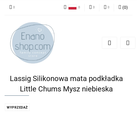
(
0
)
Polski
PLN
Zaloguj się
English
Zarejestruj się
EUR
Dodaj zgłoszenie
Lassig Silikonowa mata podkładka
Little Chums Mysz niebieska
WYPRZEDAŻ