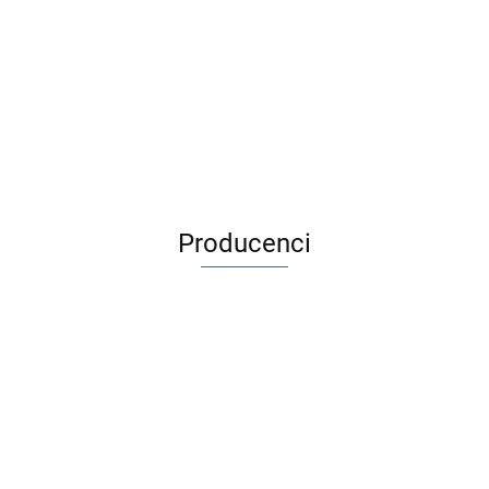
Djeco Zestaw do tworzenia
Adamigo Gra edukacyjna
biżuterii 400 el - TĘCZA
BYSTRE OCZKO + Kuferek 3+
59.00
53.90
49.99
39.99
Producenci