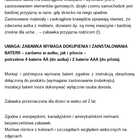
zastosowaniem elementów gumowych, dzięki czemu samochodzik jest
bardziej przyjazny w razie, gdy dziecko na niego upadnie.
Zastosowane materiały i zaokrąglone krawędzie sprawiają również, że
zderzenia autka z meblami, drzwiami itp. są mniej inwazyjne i bardziej
znośne dla ucha… – zabawka przyjazna rodzicom (!).
UWAGA: ZABAWKA WYMAGA DOKUPIENIA I ZAINSTALOWANIA
BATERII – zarówno w autku, jak i pilocie –
potrzebne 4 baterie AA (do autka) i 2 baterie AAA (do pilota).
Montaż i późniejsza wymiana baterii zgodnie z instrukcją obrazkową
dołączoną do produktu (wymagane zastosowanie śrubokrętu).
Instalacji baterii może dokonywać wyłącznie osoba dorosła.
Zabawka przeznaczona dla dzieci w wieku od 2
lat.
Zgodna z europejskimi, kanadyjskimi i amerykańskimi normami
bezpieczeństwa zabawek.
Możliwe różnice z kolorach i szczegółach względem widocznych na
zdjęciach.