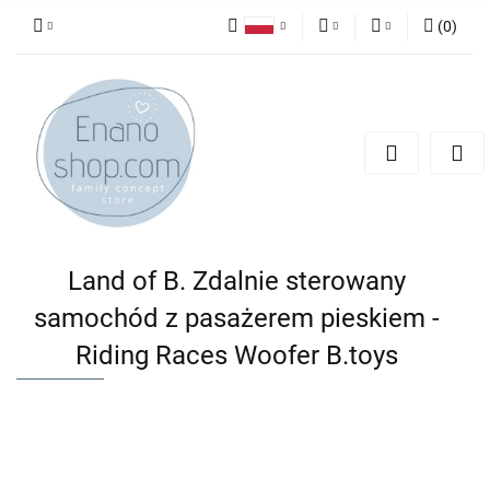
(
0
)
Polski
PLN
Zaloguj się
English
Zarejestruj się
EUR
Dodaj zgłoszenie
Land of B. Zdalnie sterowany
samochód z pasażerem pieskiem -
Riding Races Woofer B.toys