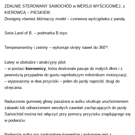
ZDALNIE STEROWANY SAMOCHÓD w WERSJI WYŚCIGOWEJ, z
KIEROWCĄ – PIESKIEM.
Dostępny również bliźniaczy model – czerwona wyścigówka z pandą.
Seria Land of B. – podmarka B.toys.
Temperamentny i zwinny – wykonuje skręty nawet do 360°!
Łatwy w obsłudze i atrakcyjny pilot:
– w postaci
kierownicy
, która doskonale pasuje do małych dłoni i z
pewnością przypadnie do gustu najmłodszym miłośnikom motoryzacji;
– wyposażony w dwa przyciski – jeden do jazdy naprzód, drugi do
skręcania.
Naduszenie gumowej głowy pasażera w autku skutkuje uruchomieniem
zabawki lub odtworzeniem wesołych zawołań zachęcających do jazdy.
Samochód można też włączyć przy pomocy przycisku znajdującego się
w podwoziu.
Nadwozie autka ma zaokrąglone krawędzie i wykonane jest z