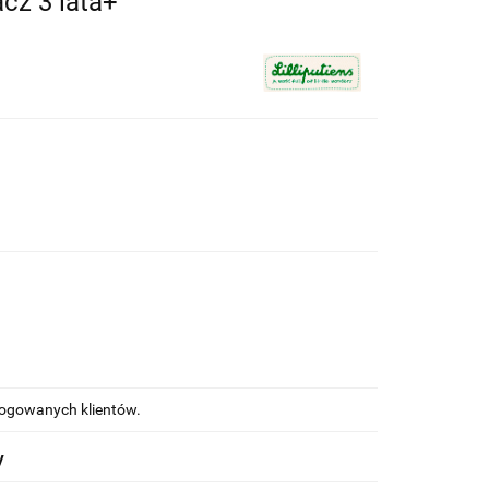
cz 3 lata+
alogowanych klientów.
y