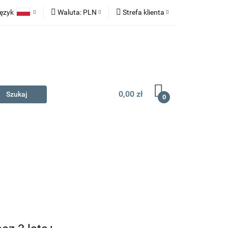
ęzyk
Waluta:
PLN
Strefa klienta
na prezent
Polski
PLN
Zaloguj się
English
EUR
Zarejestruj się
Dodaj zgłoszenie
0,00 zł
0