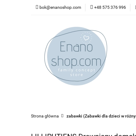
bok@enanoshop.com
+48 575 376 996
nowości
bestsel
kontakt
nowości
bestsellery
promocje
kate
Strona główna
zabawki (Zabawki dla dzieci w różn