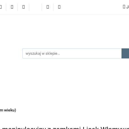
J
lery
promocje
kategorie produktów
producenci
gorie produktów
producenci
na prezent
kontakt
ym wieku)