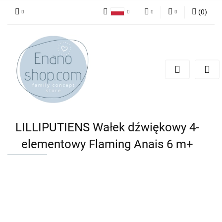
(
0
)
Polski
PLN
Zaloguj się
English
Zarejestruj się
EUR
Dodaj zgłoszenie
LILLIPUTIENS Wałek dźwiękowy 4-
elementowy Flaming Anais 6 m+