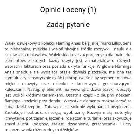
Opinie i oceny (1)
Zadaj pytanie
dźwiękowy z kolekcji Flaming Anais belgijskiej marki Lilliputiens
Wałek
to niebanalne, miękkie i wielofunkcyjne źródło rozrywki i nauki dla
ciekawskich maluszków. Wałek składa się z 4 poręcznych dla maluszka
elementów, z których każdy uszyty jest z materiałów o różnych
wzorach i fakturach oraz posiada ukryte funkcje. W głowie Flaminga
Anais znajduje się wydająca ptasie dźwięki piszczałka, ma ona też
stymulujący sensorycznie dziób i pióropusz. Kolejny segment ma dwa
miękkie uchwyty oraz okienko z kolorowymi, grzechoczącymi
kuleczkami. Następny element ma wewnątrz dzwoneczek i obszyty
jest wokół krótkimi tasiemkami. Ostatnia część - z długimi nóżkami
flaminga - szeleści przy dotyku. Wszystkie elementy można łączyć ze
sobą dzięki rzepom. Zabawka jest solidnie wykonana i bezpieczna.
Zaskakuje i pobudza dziecięcą wyobraźnię. Rozwija małą motorykę
(chwytanie, potrząsanie, łączenie, rozłączanie, turlanie) oraz aktywizuje
zmysł słuchu (odgłosy, szelest, dzwonienie, grzechotanie) i uczy
rozpoznawania różnorodnych dźwięków.