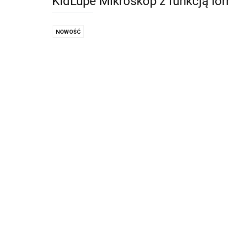
KidLupe Mikroskop z funkcją lorn
NOWOŚĆ