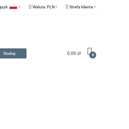
ęzyk
Waluta:
PLN
Strefa klienta
na prezent
Polski
PLN
Zaloguj się
English
EUR
Zarejestruj się
Dodaj zgłoszenie
0,00 zł
0