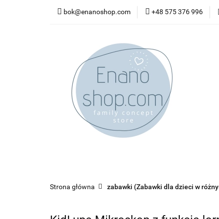
bok@enanoshop.com
+48 575 376 996
nowości
bestsel
kontakt
nowości
bestsellery
promocje
kate
Strona główna
zabawki (Zabawki dla dzieci w różn