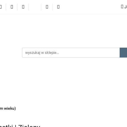
J
lery
promocje
kategorie produktów
producenci
gorie produktów
producenci
na prezent
kontakt
ym wieku)