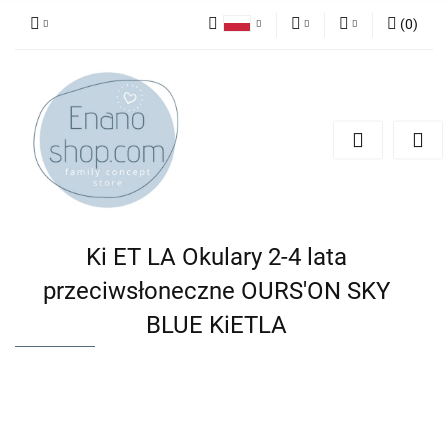
(
0
)
Polski
PLN
Zaloguj się
English
Zarejestruj się
EUR
Dodaj zgłoszenie
Ki ET LA Okulary 2-4 lata
przeciwsłoneczne OURS'ON SKY
BLUE KiETLA