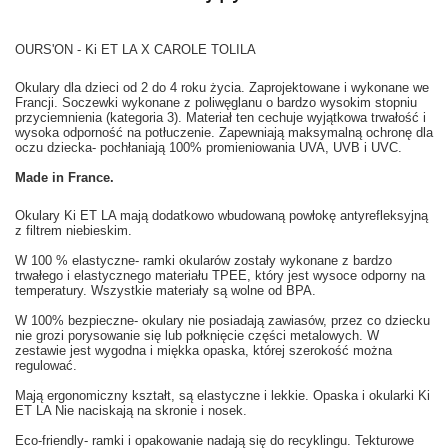
OURS'ON - Ki ET LA X CAROLE TOLILA
Okulary dla dzieci od 2 do 4 roku życia. Zaprojektowane i wykonane we
Francji. Soczewki wykonane z poliwęglanu o bardzo wysokim stopniu
przyciemnienia (kategoria 3). Materiał ten cechuje wyjątkowa trwałość i
wysoka odporność na potłuczenie. Zapewniają maksymalną ochronę dla
oczu dziecka- pochłaniają 100% promieniowania UVA, UVB i UVC.
Made in France.
Okulary Ki ET LA mają dodatkowo wbudowaną powłokę antyrefleksyjną
z filtrem niebieskim.
W 100 % elastyczne- ramki okularów zostały wykonane z bardzo
trwałego i elastycznego materiału TPEE, który jest wysoce odporny na
temperatury. Wszystkie materiały są wolne od BPA.
W 100% bezpieczne- okulary nie posiadają zawiasów, przez co dziecku
nie grozi porysowanie się lub połknięcie części metalowych. W
zestawie jest wygodna i miękka opaska, której szerokość można
regulować.
Mają ergonomiczny kształt, są elastyczne i lekkie. Opaska i okularki Ki
ET LA Nie naciskają na skronie i nosek.
Eco-friendly- ramki i opakowanie nadają się do recyklingu. Tekturowe