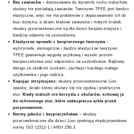
Bez zawiasów
– dostosowane do dynamiki ruchu maluchów,
okulary nie posiadają zawiasów. Tworzywo TPEE jest bardzo
elastyczne, więc nie ma problemów z dopasowaniem ich do
buzi dziecka, a dzięki brakowi zawiasów i małych śrubek,
okulary przeciwsłoneczne są dla dzieci bezpieczniejsze i
bardziej odporne na uszkodzenia.
Elastyczne oprawki z bezpiecznego tworzywa
–
wytrzymałe, ekologiczne i bardzo elastyczne tworzywo
TPEE gwarantuje wygodę użytkową i wysoki poziom
bezpieczeństwa oraz odporności na uszkodzenia. Bajkowy
design ze słodkimi uszkami, zachwyci każdego małego
użytkownika i jego rodzica.
Kupując otrzymujesz:
okulary przeciwsłoneczne Lion,
opaskę, dzięki której okulary się nie zgubią i praktyczne
etui.
Kiedy maluch nie korzysta z okularów, schowaj je
do ochronnego etui, które zabezpiecza szkła przed
porysowaniem.
Normy jakości i bezpieczeństwa
– okulary
przeciwsłoneczne dla dzieci Lion spełniają międzynarodowe
normy ISO 12312-1 i ANSI Z80.3.