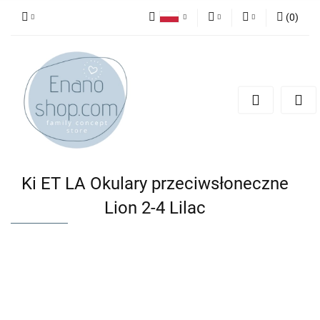
(
0
)
Polski
PLN
Zaloguj się
English
Zarejestruj się
EUR
Dodaj zgłoszenie
Ki ET LA Okulary przeciwsłoneczne
Lion 2-4 Lilac