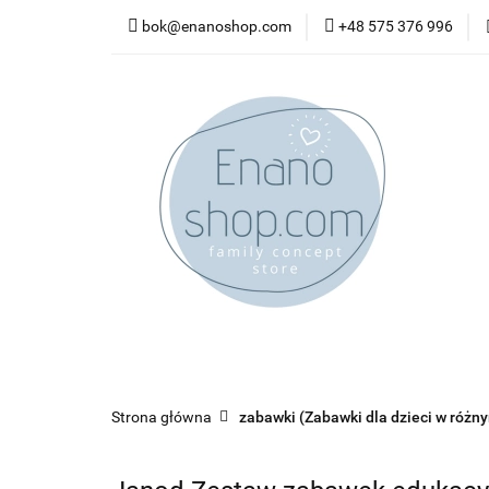
bok@enanoshop.com
+48 575 376 996
nowości
bestsel
kontakt
nowości
bestsellery
promocje
kate
Strona główna
zabawki (Zabawki dla dzieci w różn