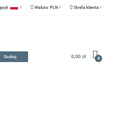
ęzyk
Waluta:
PLN
Strefa klienta
na prezent
Polski
PLN
Zaloguj się
English
EUR
Zarejestruj się
Dodaj zgłoszenie
0,00 zł
0