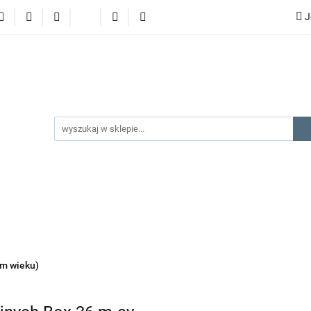
J
lery
promocje
kategorie produktów
producenci
gorie produktów
producenci
na prezent
kontakt
ym wieku)