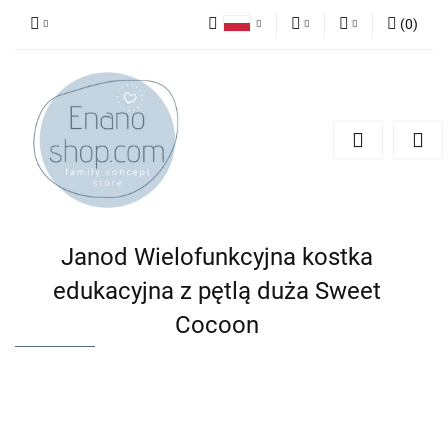
(
0
)
Polski
PLN
Zaloguj się
English
Zarejestruj się
EUR
Dodaj zgłoszenie
Janod Wielofunkcyjna kostka
edukacyjna z pętlą duża Sweet
Cocoon