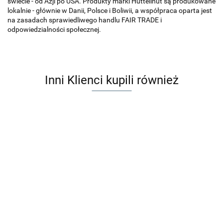
świecie - od Azji po USA. Produkty marki Huttelihut są produkowane
lokalnie - głównie w Danii, Polsce i Boliwii, a współpraca oparta jest
na zasadach sprawiedliwego handlu FAIR TRADE i
odpowiedzialności społecznej.
Inni Klienci kupili również
Djeco Naklejki
HUTTELiHUT
wielokrotnego
Rękawiczki z
użytku 3D
33.00