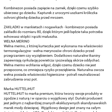
Kombinezon posiada zapięcie na zamek, dzięki czemu szybko
ubierzesz go dziecku. Kapturek z uroczymi uszkami króliczka
ochroni główkę dziecka przed mrozem.
ZAKŁADKI w mankietach i nogawkach - kombinezon posiada
zakładki do rozmiaru 80, dzięki którym jeśli będzie taka potrzeba
schowasz stópki i rączki maluszka.
WEŁNA MERINO
Wełna merino, z której kurteczka jest wykonana ma właściwości
termoregulacyjne - wełna merynosów chroni dziecko przed
przegrzaniem czy wyziębieniem. Dodatkowo naturalne tkaniny
zapewniają cyrkulację powietrza i pozwalają skórze oddychać.
Wełna merino wchłania wilgoć, dzięki czemu dziecko nie jest
przepocone, co zmniejsza ryzyko przeziębienia. Naturalna owcza
wełna posiada właściwości higieniczne - potrafi neutralizować
zabrudzenia oraz pot.
Marka HUTTELiHUT
HUTTELiHUT to marka premium, która tworzy swoje produkty w
zgodzie z naturą i w oparciu o wyjątkowy styl. Duński producent
jest jednym z najbardziej znanych ekskluzywnych skandynawskich
marek mody dziecięcej. Wyjątkowy design jest znany na całym