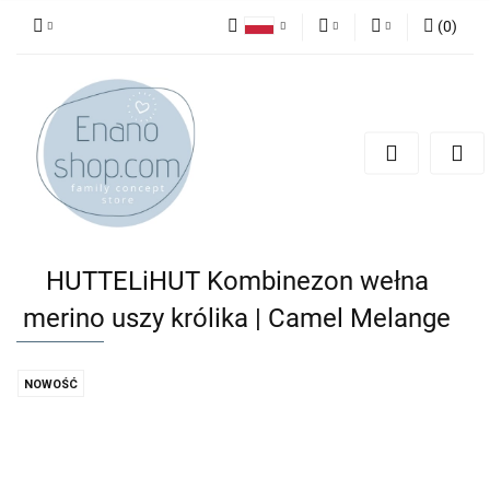
(
0
)
Polski
PLN
Zaloguj się
English
Zarejestruj się
EUR
Dodaj zgłoszenie
HUTTELiHUT Kombinezon wełna
merino uszy królika | Camel Melange
NOWOŚĆ