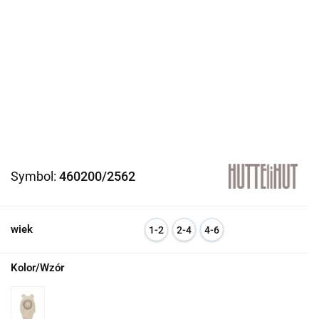
Symbol:
460200/2562
wiek
1-2
2-4
4-6
l
l
l
Kolor/Wzór