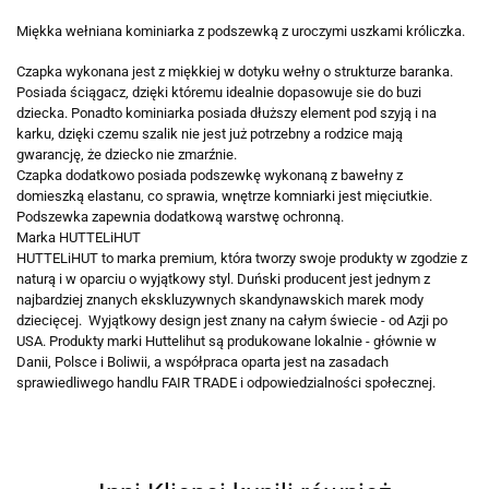
Miękka wełniana kominiarka z podszewką z uroczymi uszkami króliczka.
Czapka wykonana jest z miękkiej w dotyku wełny o strukturze baranka.
Posiada ściągacz, dzięki któremu idealnie dopasowuje sie do buzi
dziecka. Ponadto kominiarka posiada dłuższy element pod szyją i na
karku, dzięki czemu szalik nie jest już potrzebny a rodzice mają
gwarancję, że dziecko nie zmarźnie.
Czapka dodatkowo posiada podszewkę wykonaną z bawełny z
domieszką elastanu, co sprawia, wnętrze komniarki jest mięciutkie.
Podszewka zapewnia dodatkową warstwę ochronną.
Marka HUTTELiHUT
HUTTELiHUT to marka premium, która tworzy swoje produkty w zgodzie z
naturą i w oparciu o wyjątkowy styl. Duński producent jest jednym z
najbardziej znanych ekskluzywnych skandynawskich marek mody
dziecięcej. Wyjątkowy design jest znany na całym świecie - od Azji po
USA. Produkty marki Huttelihut są produkowane lokalnie - głównie w
Danii, Polsce i Boliwii, a współpraca oparta jest na zasadach
sprawiedliwego handlu FAIR TRADE i odpowiedzialności społecznej.