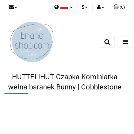
(
0
)
Polski
PLN
Zaloguj się
English
Zarejestruj się
EUR
Dodaj zgłoszenie
HUTTELiHUT Czapka Kominiarka
wełna baranek Bunny | Cobblestone