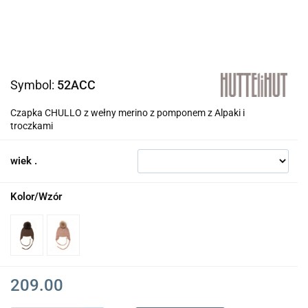
Symbol:
52ACC
Czapka CHULLO z wełny merino z pomponem z Alpaki i
troczkami
wiek .
Kolor/Wzór
209.00