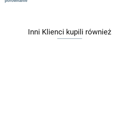
porównanie
Inni Klienci kupili również
HUTTELiHUT
Czapka
HUTTELiHUT
HUTTELiHUT Czapka
wełniana pilotka
Czapka Kominiarka
219.00
Kominiarka Merino z
MIUT z welurem
Wełna Merino
podszewką Miś |
199.00
Sand
199.00
TEDDY | Mahogany
Mahogany Rose