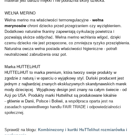
materiał jest bardzo miękki i nie podrażnia skóry dziecka.
WEŁNA MERINO
Wełna merino ma właściwości termoregulacyjne -
wełna
merynosów
chroni dziecko przed przegrzaniem czy wyziębieniem.
Dodatkowo naturalne tkaniny zapewniają cyrkulację powietrza i
pozwalają skórze oddychać. Wełna merino wchłania wilgoć, dzięki
czemu dziecko nie jest przepocone, co zmniejsza ryzyko przeziębienia.
Naturalna owcza wełna posiada właściwości higieniczne - potrafi
neutralizować zabrudzenia oraz pot.
Marka
HUTTELiHUT
HUTTELiHUT to marka premium, która tworzy swoje produkty w
zgodzie z naturą i w oparciu o wyjątkowy styl. Duński producent jest
jednym z najbardziej znanych ekskluzywnych skandynawskich marek
mody dziecięcej. Wyjątkowy design jest znany na całym świecie - od
Azji po USA. Produkty marki Huttelihut są produkowane lokalnie
-
głównie w Danii, Polsce i Boliwii, a
współpraca oparta jest na
zasadach sprawiedliwego handlu FAIR TRADE i odpowiedzialności
społecznej.
Sprawdź na blogu:
Kombinezony i kurtki HuTTelihut rozmiarówka i