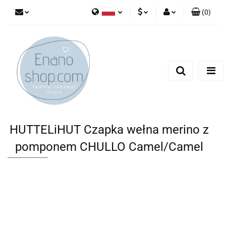
(
0
)
Polski
PLN
Zaloguj się
English
Zarejestruj się
EUR
Dodaj zgłoszenie
HUTTELiHUT Czapka wełna merino z
pomponem CHULLO Camel/Camel