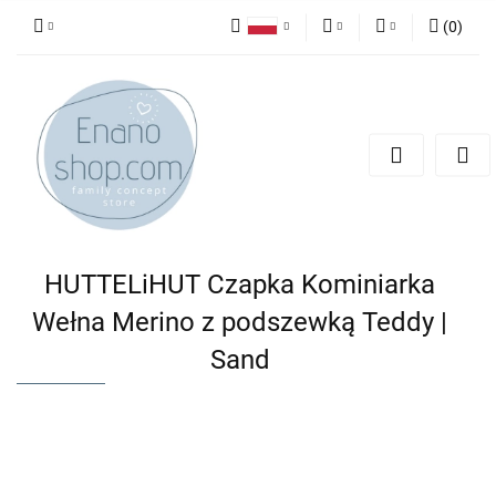
(
0
)
Polski
PLN
Zaloguj się
English
Zarejestruj się
EUR
Dodaj zgłoszenie
HUTTELiHUT Czapka Kominiarka
Wełna Merino z podszewką Teddy |
Sand