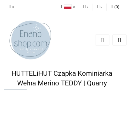
(
0
)
Polski
PLN
Zaloguj się
English
Zarejestruj się
EUR
Dodaj zgłoszenie
HUTTELiHUT Czapka Kominiarka
Wełna Merino TEDDY | Quarry