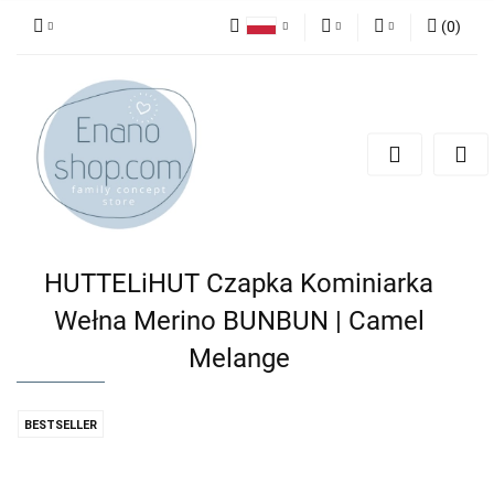
(
0
)
Polski
PLN
Zaloguj się
English
Zarejestruj się
EUR
Dodaj zgłoszenie
HUTTELiHUT Czapka Kominiarka
Wełna Merino BUNBUN | Camel
Melange
BESTSELLER