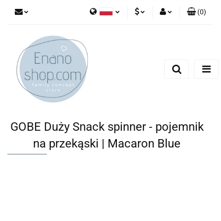
(
0
)
Polski
PLN
Zaloguj się
English
Zarejestruj się
EUR
Dodaj zgłoszenie
GOBE Duży Snack spinner - pojemnik
na przekąski | Macaron Blue