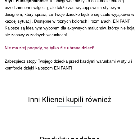
Styl i Funkcjonalność:
Te śniegowce nie tylko doskonale chronią
przed zimnem i wilgocią, ale także zachwycają swoim stylowym
designem, który sprawi, że Twoje dziecko będzie się czuło wyjątkowo w
każdej sytuacji. Dostępne w różnych kolorach i rozmiarach, EN FANT
Kalosze są idealnym wyborem dla aktywnych maluchów, którzy nie boją
się zabawy w żadnych warunkach!
Nie ma złej pogody, są tylko źle ubrane dzieci!
Zabezpiecz stopy Twojego dziecka przed każdymi warunkami w stylu i
komforcie dzięki kaloszom EN FANT!
Inni Klienci kupili również