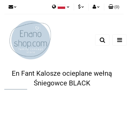
(
0
)
Polski
PLN
Zaloguj się
English
Zarejestruj się
EUR
Dodaj zgłoszenie
En Fant Kalosze ocieplane wełną
Śniegowce BLACK