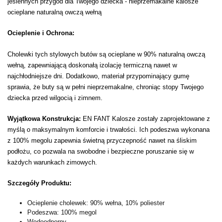
jesiennych przygód dla Twojego dziecka - nieprzemakalne kalosze
ocieplane naturalną owczą wełną
Ocieplenie i Ochrona:
Cholewki tych stylowych butów są ocieplane w 90% naturalną owczą
wełną, zapewniającą doskonałą izolację termiczną nawet w
najchłodniejsze dni. Dodatkowo, materiał przypominający gumę
sprawia, że buty są w pełni nieprzemakalne, chroniąc stopy Twojego
dziecka przed wilgocią i zimnem.
Wyjątkowa Konstrukcja:
EN FANT Kalosze zostały zaprojektowane z
myślą o maksymalnym komforcie i trwałości. Ich podeszwa wykonana
z 100% megolu zapewnia świetną przyczepność nawet na śliskim
podłożu, co pozwala na swobodne i bezpieczne poruszanie się w
każdych warunkach zimowych.
Szczegóły Produktu:
Ocieplenie cholewek: 90% wełna, 10% poliester
Podeszwa: 100% megol
Wodoodporny