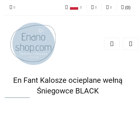
(
0
)
Polski
PLN
Zaloguj się
English
Zarejestruj się
EUR
Dodaj zgłoszenie
En Fant Kalosze ocieplane wełną
Śniegowce BLACK