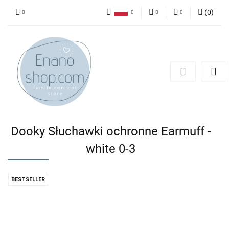
(
0
)
Polski
PLN
Zaloguj się
English
Zarejestruj się
EUR
Dodaj zgłoszenie
Dooky Słuchawki ochronne Earmuff -
white 0-3
BESTSELLER