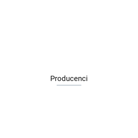
Djeco Lalka Mimosa 32 cm POMEA DJ07876
220.00
184.89
Producenci