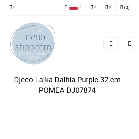
(
0
)
Polski
PLN
Zaloguj się
English
Zarejestruj się
EUR
Dodaj zgłoszenie
Djeco Lalka Dalhia Purple 32 cm
POMEA DJ07874