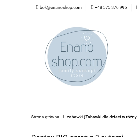
bok@enanoshop.com
+48 575 376 996
nowości
bestsel
kontakt
nowości
bestsellery
promocje
kate
Strona główna
zabawki (Zabawki dla dzieci w różn