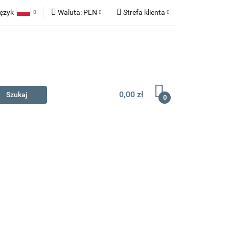
ęzyk
Waluta:
PLN
Strefa klienta
na prezent
Polski
PLN
Zaloguj się
English
EUR
Zarejestruj się
Dodaj zgłoszenie
0,00 zł
0