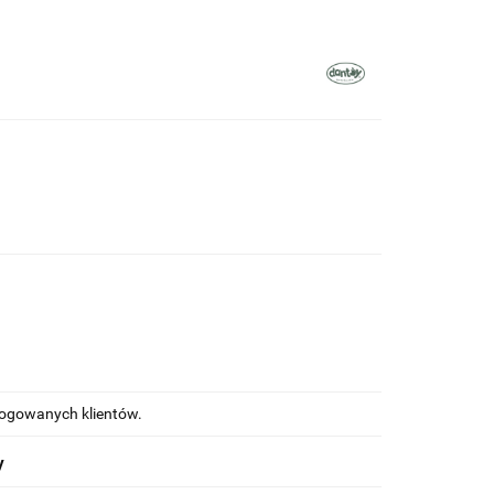
alogowanych klientów.
y