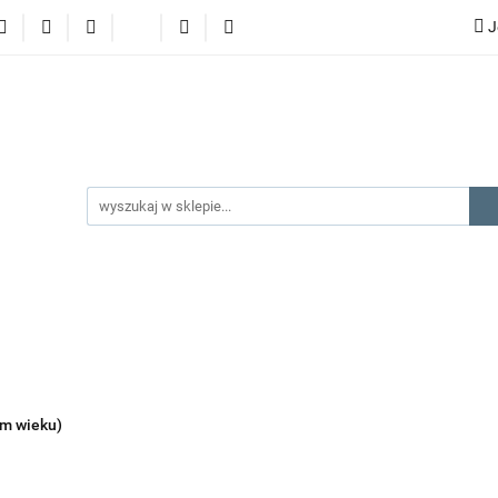
J
lery
promocje
kategorie produktów
producenci
gorie produktów
producenci
na prezent
kontakt
ym wieku)