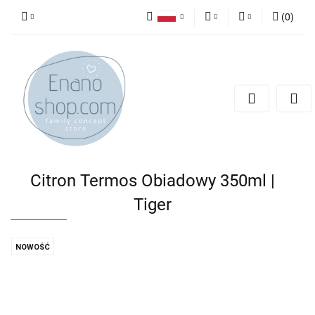
(
0
)
Polski
PLN
Zaloguj się
English
Zarejestruj się
EUR
Dodaj zgłoszenie
Citron Termos Obiadowy 350ml |
Tiger
NOWOŚĆ