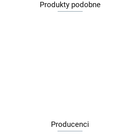
Produkty podobne
Citron
Citron
Citron
Citron
Citron
Citron
Termos
Termos
Termos
Termos
Termos
Termos
Obiadowy
Obiadowy
Obiadowy
Obiadowy
Obiadowy
Obiadowy
125.00
125.00
125.00
125.00
142.00
142.00
250ml |
250ml |
250ml |
250ml |
350ml |
350ml |
Dusty
Green
Plum
Stormy
Ballerina
Spaceship
Blue
Unicorn
Producenci