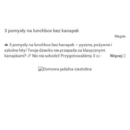
3 pomysły na lunchbox bez kanapek
Magda
🥪 3 pomysły na lunchbox bez kanapek — pyszne, pożywne i
szkolne hity! Twoje dziecko nie przepada za klasycznymi
Więcej
kanapkami? 🥖 Nic nie szkodzi! Przygotowaliśmy 3 sprawdzone
pomysły na sycące i zdrowe dania do lunchboxa, które idealnie
sprawdzą ...
Bee-bee