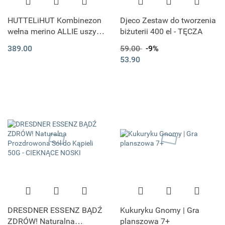
HUTTELiHUT Kombinezon
Djeco Zestaw do tworzenia
wełna merino ALLIE uszy |
biżuterii 400 el - TĘCZA
Camel Melange
389.00
59.00
-9%
53.90
DRESDNER ESSENZ BĄDŹ
Kukuryku Gnomy | Gra
ZDRÓW! Naturalna
planszowa 7+