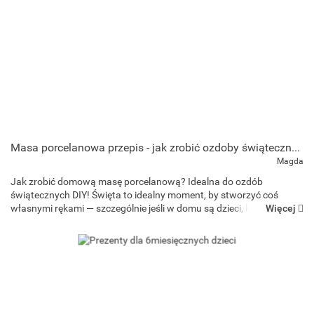
Masa porcelanowa przepis - jak zrobić ozdoby świąteczne w domu?
Magda
Jak zrobić domową masę porcelanową? Idealna do ozdób
świątecznych DIY! Święta to idealny moment, by stworzyć coś
Więcej
własnymi rękami — szczególnie jeśli w domu są dzieci, które
uwielbiają kreatywne zabawy. Jednym z najprostszych i n...
Art and Play