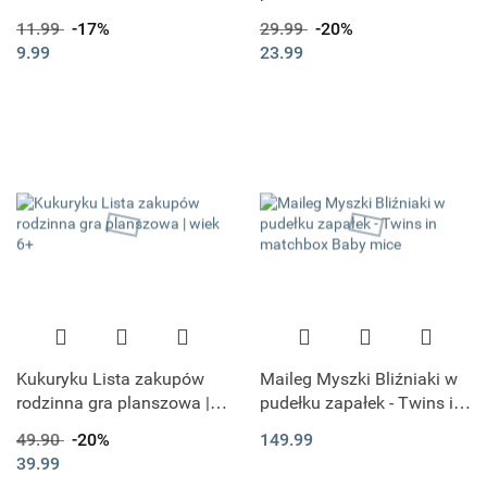
Prozdrowona Sól do
11.99
-17%
29.99
-20%
Kąpieli 50G - CIEKNĄCE
9.99
23.99
NOSKI
Kukuryku Lista zakupów
Maileg Myszki Bliźniaki w
rodzinna gra planszowa |
pudełku zapałek - Twins in
wiek 6+
matchbox Baby mice
49.90
-20%
149.99
39.99