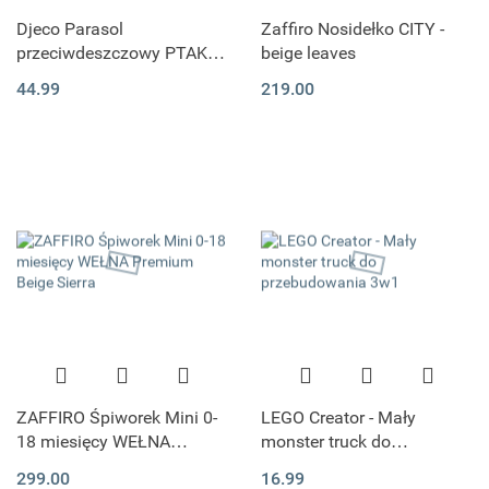
Djeco Parasol
Zaffiro Nosidełko CITY -
przeciwdeszczowy PTAKI I
beige leaves
KWIATY rozmiar M
44.99
219.00
ZAFFIRO Śpiworek Mini 0-
LEGO Creator - Mały
18 miesięcy WEŁNA
monster truck do
Premium Beige Sierra
przebudowania 3w1
299.00
16.99