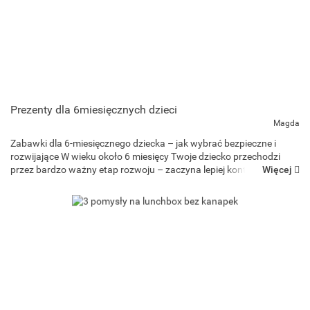
Prezenty dla 6miesięcznych dzieci
Magda
Zabawki dla 6-miesięcznego dziecka – jak wybrać bezpieczne i
rozwijające W wieku około 6 miesięcy Twoje dziecko przechodzi
Więcej
przez bardzo ważny etap rozwoju – zaczyna lepiej kontrolować
ciało, siedzieć z podparciem, sięgać po przedmioty, bawić s...