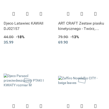
Djeco Latawiec KAWAII
ART CRAFT Zestaw piasku
DJ02157
kinetycznego - Twórz,
buduj, rozbieraj Piasek
44.00
-18%
79.90
-13%
35.99
69.90