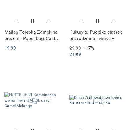
Maileg Torebka Zamek na
Kukuryku Pudełko ciastek
prezent - Paper bag, Castle:
gra rodzinna | wiek 5+
Let the story begin - Rose
19.99
29.99
-17%
24.99