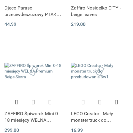
Djeco Parasol
Zaffiro Nosidełko CITY -
przeciwdeszczowy PTAKI I
beige leaves
KWIATY rozmiar M
44.99
219.00
ZAFFIRO Śpiworek Mini 0-
LEGO Creator - Mały
18 miesięcy WEŁNA
monster truck do
Premium Beige Sierra
przebudowania 3w1
299.00
16.99