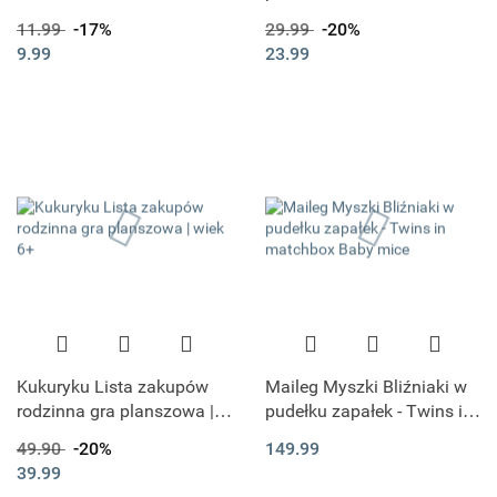
Prozdrowona Sól do
11.99
-17%
29.99
-20%
Kąpieli 50G - CIEKNĄCE
9.99
23.99
NOSKI
Kukuryku Lista zakupów
Maileg Myszki Bliźniaki w
rodzinna gra planszowa |
pudełku zapałek - Twins in
wiek 6+
matchbox Baby mice
49.90
-20%
149.99
39.99