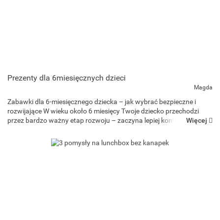
Prezenty dla 6miesięcznych dzieci
Magda
Zabawki dla 6-miesięcznego dziecka – jak wybrać bezpieczne i
rozwijające W wieku około 6 miesięcy Twoje dziecko przechodzi
Więcej
przez bardzo ważny etap rozwoju – zaczyna lepiej kontrolować
ciało, siedzieć z podparciem, sięgać po przedmioty, bawić s...