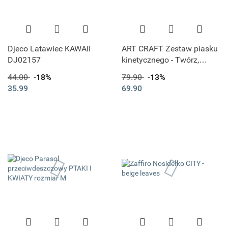
Djeco Latawiec KAWAII
ART CRAFT Zestaw piasku
DJ02157
kinetycznego - Twórz,
buduj, rozbieraj Piasek
44.00
-18%
79.90
-13%
35.99
69.90