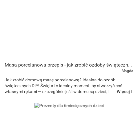
Masa porcelanowa przepis - jak zrobić ozdoby świąteczne w domu?
Magda
Jak zrobić domową masę porcelanową? Idealna do ozdób
świątecznych DIY! Święta to idealny moment, by stworzyć coś
Więcej
własnymi rękami — szczególnie jeśli w domu są dzieci, które
uwielbiają kreatywne zabawy. Jednym z najprostszych i n...
Art and Play