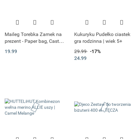
Maileg Torebka Zamek na
Kukuryku Pudełko ciastek
prezent - Paper bag, Castle:
gra rodzinna | wiek 5+
Let the story begin - Rose
19.99
29.99
-17%
24.99