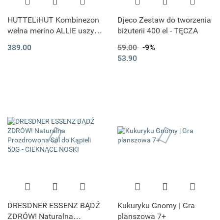
HUTTELiHUT Kombinezon
Djeco Zestaw do tworzenia
wełna merino ALLIE uszy |
biżuterii 400 el - TĘCZA
Camel Melange
389.00
59.00
-9%
53.90
DRESDNER ESSENZ BĄDŹ
Kukuryku Gnomy | Gra
ZDRÓW! Naturalna
planszowa 7+