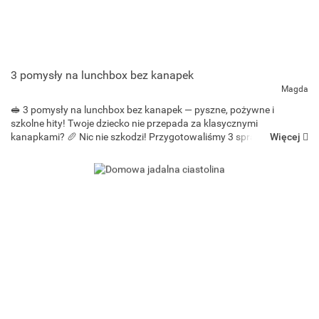
3 pomysły na lunchbox bez kanapek
Magda
🥪 3 pomysły na lunchbox bez kanapek — pyszne, pożywne i
szkolne hity! Twoje dziecko nie przepada za klasycznymi
Więcej
kanapkami? 🥖 Nic nie szkodzi! Przygotowaliśmy 3 sprawdzone
pomysły na sycące i zdrowe dania do lunchboxa, które idealnie
sprawdzą ...
Bee-bee