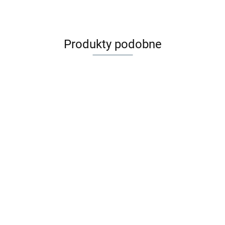
Produkty podobne
Buki Jajko dinozaura
Buki Mini wulkan - erupcja i