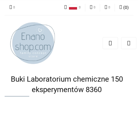
(
0
)
Polski
PLN
Zaloguj się
English
Zarejestruj się
EUR
Dodaj zgłoszenie
Buki Laboratorium chemiczne 150
eksperymentów 8360