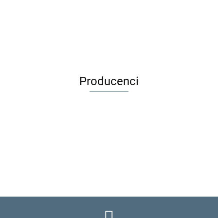
skamielina + figurka D6O
odkopywanie 2225
24.99
64.99
17.56
57.43
Producenci