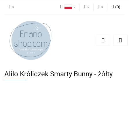
(
0
)
Polski
PLN
Zaloguj się
English
Zarejestruj się
EUR
Dodaj zgłoszenie
Alilo Króliczek Smarty Bunny - żółty