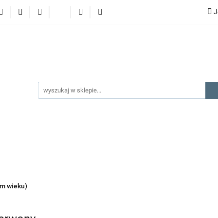
J
lery
promocje
kategorie produktów
producenci
gorie produktów
producenci
na prezent
kontakt
ym wieku)