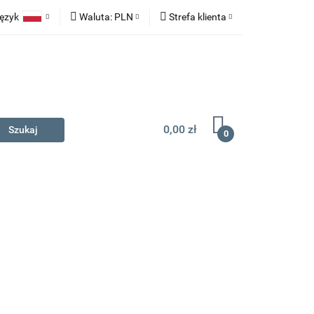
ęzyk
Waluta:
PLN
Strefa klienta
na prezent
Polski
PLN
Zaloguj się
English
EUR
Zarejestruj się
Dodaj zgłoszenie
0,00 zł
0