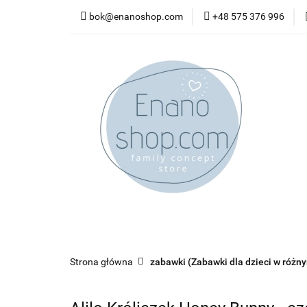
bok@enanoshop.com
+48 575 376 996
nowości
bestsel
kontakt
nowości
bestsellery
promocje
kate
Strona główna
zabawki (Zabawki dla dzieci w różn