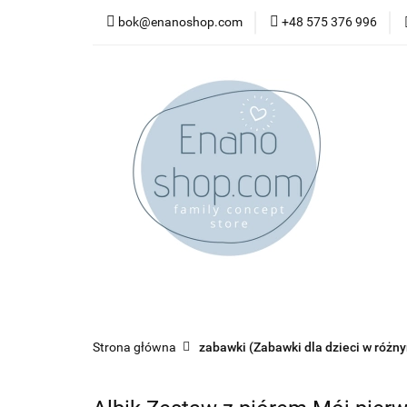
bok@enanoshop.com
+48 575 376 996
nowości
bestsel
kontakt
nowości
bestsellery
promocje
kate
Strona główna
zabawki (Zabawki dla dzieci w różn