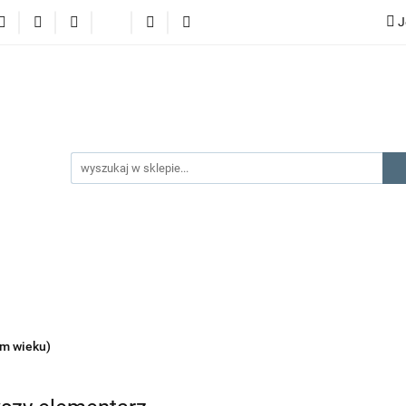
J
lery
promocje
kategorie produktów
producenci
gorie produktów
producenci
na prezent
kontakt
ym wieku)