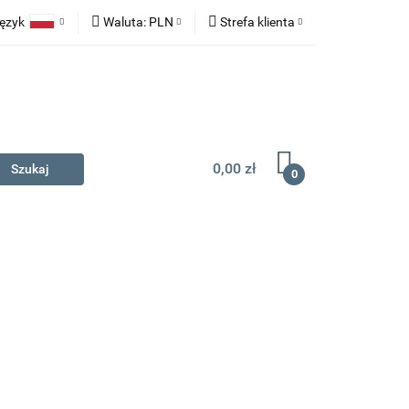
ęzyk
Waluta:
PLN
Strefa klienta
na prezent
Polski
PLN
Zaloguj się
English
EUR
Zarejestruj się
Dodaj zgłoszenie
0,00 zł
0