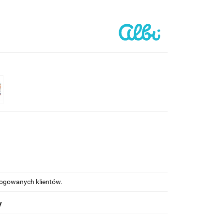
alogowanych klientów.
y