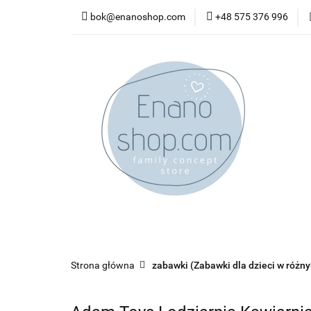
bok@enanoshop.com
+48 575 376 996
nowości
bestsel
kontakt
nowości
bestsellery
promocje
kate
Strona główna
zabawki (Zabawki dla dzieci w różn