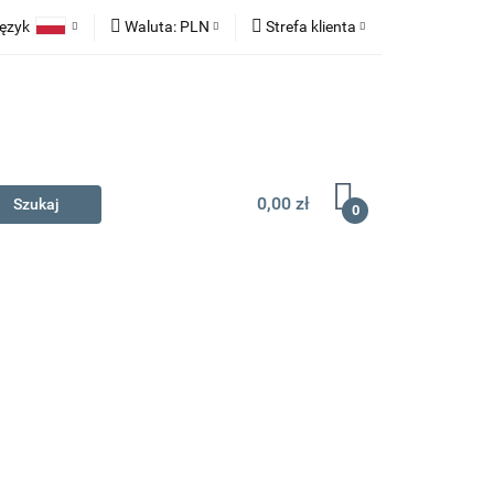
ęzyk
Waluta:
PLN
Strefa klienta
na prezent
Polski
PLN
Zaloguj się
English
EUR
Zarejestruj się
Dodaj zgłoszenie
0,00 zł
0