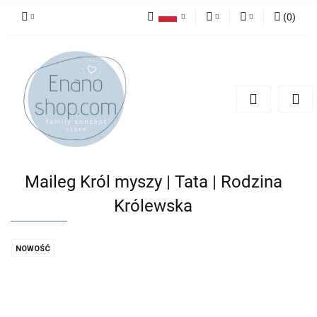
(
0
)
Polski
PLN
Zaloguj się
English
Zarejestruj się
EUR
Dodaj zgłoszenie
Maileg Król myszy | Tata | Rodzina
Królewska
NOWOŚĆ