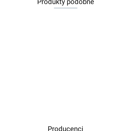
Produkty podobne
Maileg
Maileg
Królowa
Książę
myszy |
mysz |
122.99
Maileg
116.99
mama |
starszy
Maileg Królewskie
Księżniczka na
Rodzina
brat |
bliźniaki | młodsza
ziarnku grochu,
Królewska
Rodzina
239.99
siostra i brat w
Starsza Siostra
186.99
Królewska
pudełku zapałek |
Myszka -
Rodzina Królewska
Rodzina
Królewska
Producenci