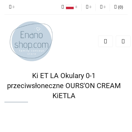
(
0
)
Polski
PLN
Zaloguj się
English
Zarejestruj się
EUR
Dodaj zgłoszenie
Ki ET LA Okulary 0-1
przeciwsłoneczne OURS'ON CREAM
KiETLA