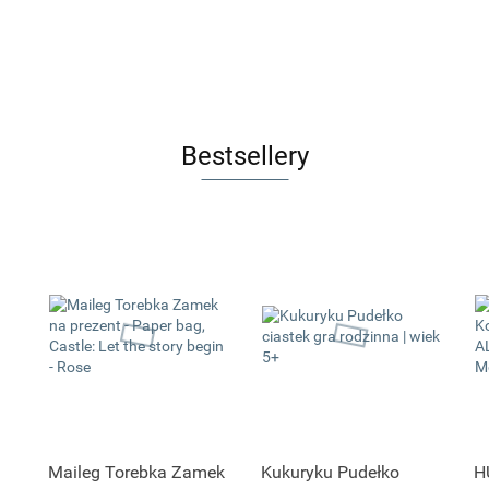
Bestsellery
Maileg Torebka Zamek
Kukuryku Pudełko
H