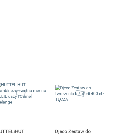
UTTELiHUT
Djeco Zestaw do